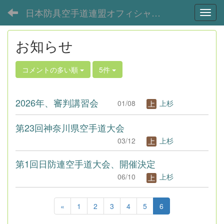
日本防具空手道連盟オフィシャルサイト
Toggl
お知らせ
コメントの多い順
5件
2026年、審判講習会
01/08
上杉
第23回神奈川県空手道大会
03/12
上杉
第1回日防連空手道大会、開催決定
06/10
上杉
«
1
2
3
4
5
6