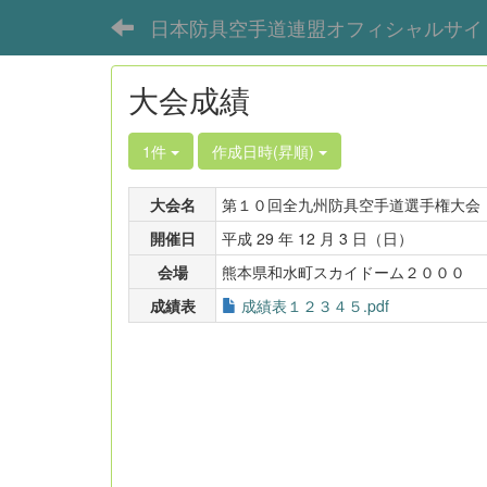
日本防具空手道連盟オフィシャルサイ
大会成績
1件
作成日時(昇順)
大会名
第１０回全九州防具空手道選手権大会
開催日
平成 29 年 12 月 3 日（日）
会場
熊本県和水町スカイドーム２０００
成績表
成績表１２３４５.pdf